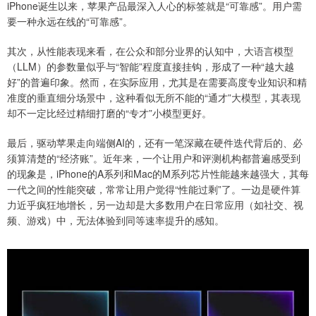
iPhone诞生以来，苹果产品最深入人心的标签就是“可靠感”。用户需
要一种永远在线的“可靠感”。
其次，从性能表现来看，在公众和部分业界的认知中，大语言模型
（LLM）的参数量似乎与“智能”程度直接挂钩，形成了一种“越大越
好”的普遍印象。然而，在实际应用，尤其是在需要高度专业知识和精
准度的垂直细分场景中，这种看似无所不能的“通才”大模型，其表现
却不一定比经过精细打磨的“专才”小模型更好。
最后，驱动苹果走向端侧AI的，还有一笔深藏在硬件迭代背后的、必
须算清楚的“经济账”。近年来，一个让用户和评测机构都普遍感受到
的现象是，iPhone的A系列和Mac的M系列芯片性能越来越强大，其每
一代之间的性能突破，常常让用户觉得“性能过剩”了。一边是硬件算
力近乎疯狂地增长，另一边却是大多数用户在日常应用（如社交、视
频、游戏）中，无法体验到同等速率提升的感知。