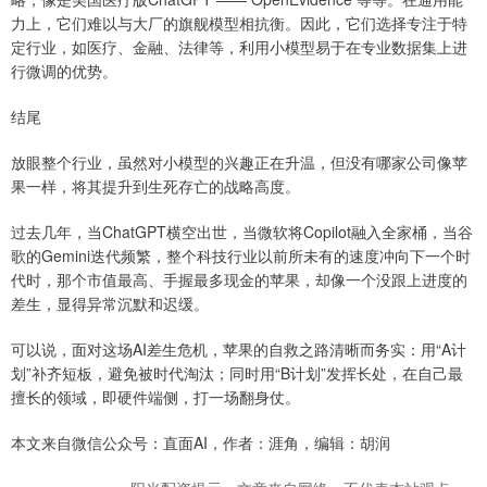
力上，它们难以与大厂的旗舰模型相抗衡。因此，它们选择专注于特
定行业，如医疗、金融、法律等，利用小模型易于在专业数据集上进
行微调的优势。
结尾
放眼整个行业，虽然对小模型的兴趣正在升温，但没有哪家公司像苹
果一样，将其提升到生死存亡的战略高度。
过去几年，当ChatGPT横空出世，当微软将Copilot融入全家桶，当谷
歌的Gemini迭代频繁，整个科技行业以前所未有的速度冲向下一个时
代时，那个市值最高、手握最多现金的苹果，却像一个没跟上进度的
差生，显得异常沉默和迟缓。
可以说，面对这场AI差生危机，苹果的自救之路清晰而务实：用“A计
划”补齐短板，避免被时代淘汰；同时用“B计划”发挥长处，在自己最
擅长的领域，即硬件端侧，打一场翻身仗。
本文来自微信公众号：直面AI，作者：涯角，编辑：胡润