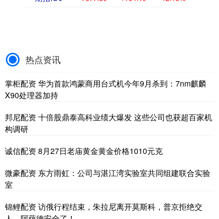
热点资讯
掌柜配资 华为首款鸿蒙商用台式机今年9月杀到：7nm麒麟
X90处理器加持
邦尼配资 十倍股鼎泰高科业绩大爆发 这些公司也获超百家机
构调研
诚信配资 8月27日老庙黄金黄金价格1010元克
微豪配资 东方雨虹：公司与湛江湾实验室共同组建联合实验
室
锦鲤配资 访俄行程结束，朱拉尼离开莫斯科，普京拒绝交
人，阿萨德安全了！