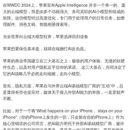
在WWDC 2024上，苹果宣布Apple Intelligence 并非一个单一的、庞
大的云端模型，而是由多个功能强大、各司其职的AI小模型所组成的
矩阵。这些模型经过高度优化，专门用于处理用户的日常任务，如整
理邮件、润色文稿、智能相册搜索等。
当全世界向云端大模型狂奔，苹果选择回归设备
苹果想要保住基本盘，就得在端侧打AI反击战。
苹果的商业帝国建立在三大基石之上：极致的用户体验、无缝的软硬
件生态，以及对用户隐私近乎信仰的承诺。 这三大基石，共同决定了
它的AI战略几乎必然走向端侧，走向小模型。
首先，隐私方面，苹果在与外界云端AI基础模型厂商的“互动”中，总
是显得有些仓促应对，媒体关于接入外部AI能力的举措，一直质疑声
不断。
比如，对于一个将“What happens on your iPhone， stays on your
iPhone”（你的iPhone上发生的一切，只会留在你的iPhone上）作为
核心营销语的公司而言，把AI能力寄托于外部AI基础模型厂商，被许
多忠实用户和科技评论员看来，甚至是一次“品牌背叛”。甚至有媒体