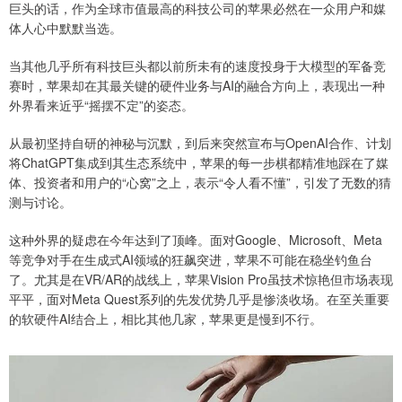
巨头的话，作为全球市值最高的科技公司的苹果必然在一众用户和媒
体人心中默默当选。
当其他几乎所有科技巨头都以前所未有的速度投身于大模型的军备竞
赛时，苹果却在其最关键的硬件业务与AI的融合方向上，表现出一种
外界看来近乎“摇摆不定”的姿态。
从最初坚持自研的神秘与沉默，到后来突然宣布与OpenAI合作、计划
将ChatGPT集成到其生态系统中，苹果的每一步棋都精准地踩在了媒
体、投资者和用户的“心窝”之上，表示“令人看不懂”，引发了无数的猜
测与讨论。
这种外界的疑虑在今年达到了顶峰。面对Google、Microsoft、Meta
等竞争对手在生成式AI领域的狂飙突进，苹果不可能在稳坐钓鱼台
了。尤其是在VR/AR的战线上，苹果Vision Pro虽技术惊艳但市场表现
平平，面对Meta Quest系列的先发优势几乎是惨淡收场。在至关重要
的软硬件AI结合上，相比其他几家，苹果更是慢到不行。