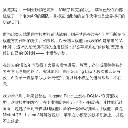
紧随其后，一则重磅消息流出，印证了库克的决心：苹果已经在内部
组建了一个名为AKI的团队，目标直指此前的合作伙伴也是业界标杆的
ChatGPT。
而为此类云端通用大模型打前哨战的，则是苹果在过去1年里不断在小
模型方向作出的努力。如果说，以云端大模型为代表的AI是苹果的“A
计划”，追求的是无所不能的通用智能；那么苹果则在“偷偷地”坚定地
推进自己的“B计划”—— 小模型计划。
在过去的1到2年内取得了大量实质性进展。然而，这些成果往往被外
界有意无意地忽略了。究其原因，由于Scaling Law无数次被印证有
效，AI圈子一直信奉“大力出奇迹”，所以对小模型的进展常常并不在
意。
2024年7月，苹果就曾在 Hugging Face 上发布 DCLM-7B 开源模
型，这款模型的发布，在专业圈层内引起了不小的震动。其性能已经
逼近、超越了当时来自基础模型厂商的一众同级别同尺寸模型，像是
Mistral-7B、Llama 3等等这说明，苹果在小模型的技术积累上，并说
不上落后。