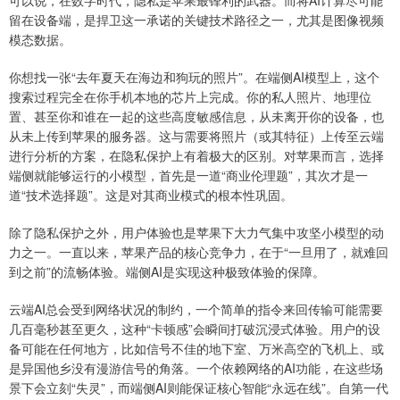
可以说，在数字时代，隐私是苹果最锋利的武器。而将AI计算尽可能
留在设备端，是捍卫这一承诺的关键技术路径之一，尤其是图像视频
模态数据。
你想找一张“去年夏天在海边和狗玩的照片”。在端侧AI模型上，这个
搜索过程完全在你手机本地的芯片上完成。你的私人照片、地理位
置、甚至你和谁在一起的这些高度敏感信息，从未离开你的设备，也
从未上传到苹果的服务器。这与需要将照片（或其特征）上传至云端
进行分析的方案，在隐私保护上有着极大的区别。对苹果而言，选择
端侧就能够运行的小模型，首先是一道“商业伦理题”，其次才是一
道“技术选择题”。这是对其商业模式的根本性巩固。
除了隐私保护之外，用户体验也是苹果下大力气集中攻坚小模型的动
力之一。一直以来，苹果产品的核心竞争力，在于“一旦用了，就难回
到之前”的流畅体验。端侧AI是实现这种极致体验的保障。
云端AI总会受到网络状况的制约，一个简单的指令来回传输可能需要
几百毫秒甚至更久，这种“卡顿感”会瞬间打破沉浸式体验。用户的设
备可能在任何地方，比如信号不佳的地下室、万米高空的飞机上、或
是异国他乡没有漫游信号的角落。一个依赖网络的AI功能，在这些场
景下会立刻“失灵”，而端侧AI则能保证核心智能“永远在线”。自第一代